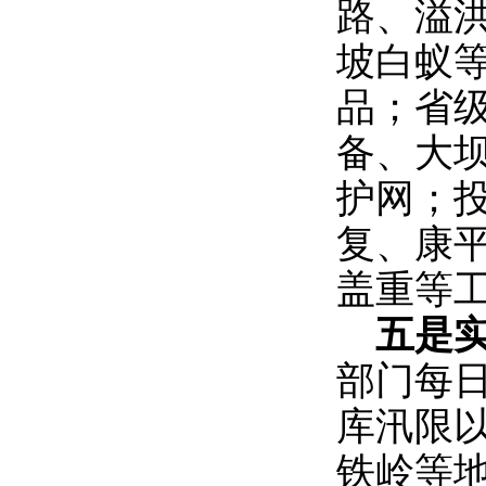
路、溢
坡白蚁
品；省级
备、大
护网；投
复、康
盖重等
五是
部门每
库汛限
铁岭等