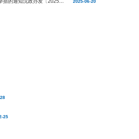
沈阳市人民政府办公厅关于印发沈阳市促进民间投资高质量发展若干政策举措的通知沈政办发〔2025〕1号
2025-06-20
-28
2-25