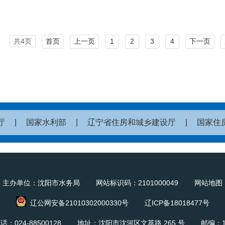
共4页
首页
上一页
1
2
3
4
下一页
厅
|
国家水利部
|
辽宁省住房和城乡建设厅
|
国家住
主办单位：沈阳市水务局 网站标识码：2101000049
网站地图
辽公网安备21010302000330号
辽ICP备18018477号
话：024-88500128 地址：沈阳市沈河区文萃路 265 号 邮编：11