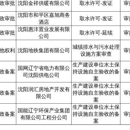
政审批
沈阳金祥供暖有限公司
取水许可-发证
审
沈阳市和平区嘉旭商务
政审批
取水许可-发证
审
酒店
沈阳惠沣置业发展有限
政审批
取水许可-延续
审
公司
城镇排水与污水处理
他权利
沈阳地铁集团有限公司
审
设施方案审查
生产建设单位水土保
国网辽宁省电力有限公
政备案
持设施自主验收的备
审
司沈阳供电公司
案
生产建设单位水土保
沈阳润汇房地产开发有
政备案
持设施自主验收的备
审
限公司
案
生产建设单位水土保
国能辽宁环保产业集团
政备案
持设施自主验收的备
审
有限公司工程分公司
案