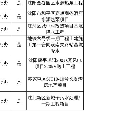
批办
是
沈阳金谷园区水源热泵工程
沈阳市和平区嘉旭商务酒店
批办
是
水源热泵项目
沈河区城中村改造项目基坑
批办
是
降水工程
地铁六号线一期工程土建施
批办
是
工第十合同段南关路站基坑
降水
沈阳康平旭阳200兆瓦风电
批办
是
项目220kV送出工程
苏家屯区SJT10-10号长堤湾
批办
是
房地产项目
沈北新区新城子污水处理厂
批办
是
一期工程项目