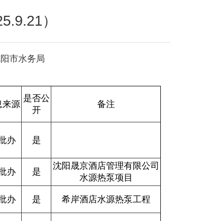
.9.21）
：沈阳市水务局
是否公
息来源
备注
开
批办
是
沈阳晟京酒店管理有限公司
批办
是
水源热泵项目
批办
是
希岸酒店水源热泵工程