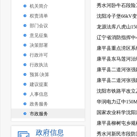
秀水河卧牛石段险
机关简介
权责清单
沈阳冷子堡66k
部门会议
龙源法库八虎山1
意见征集
辽宁省消防指挥中
决策部署
康平县重点涝区系
行政许可
康平县东马莲河治
行政执法
康平县二道河张强
预算/决算
康平县二道河张强
建议提案
沈阳市铁路平改立及
人事信息
华润电力辽中15
政务服务
国家农业科学沈阳
市政服务
康平县柳树屯乡规
政府信息
秀水河新民市段防