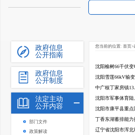
政府信息
您当前的位置:
首页
>
公开指南
沈阳榆树66千伏
政府信息
沈阳雪莲66kV
公开制度
中广核丁家房镇1
法定主动
沈阳市军事体育陆
公开内容
沈阳市康平县重点
丁香东湖蓄排能力
部门文件
辽宁省沈阳市浑北
政策解读